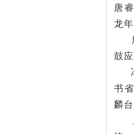
唐
龙年
唐
鼓应
冯
书
麟台
唐