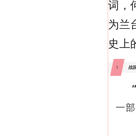
词，
为兰
史上
1
战
“
一部
唐