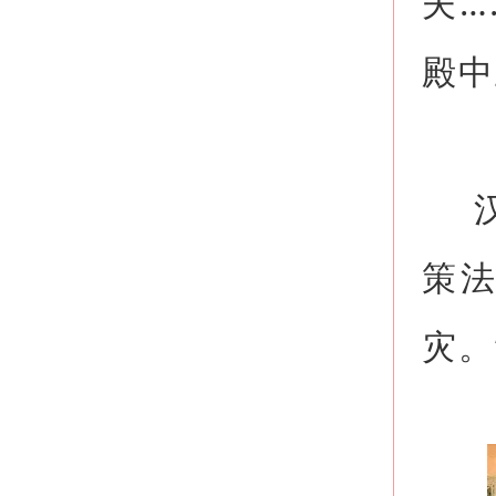
夫…
殿中
汉
策
灾。