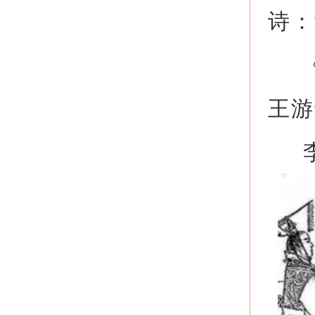
诗：
《
王游
李