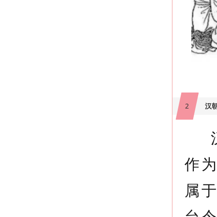
2
汉
汉
作
属
台