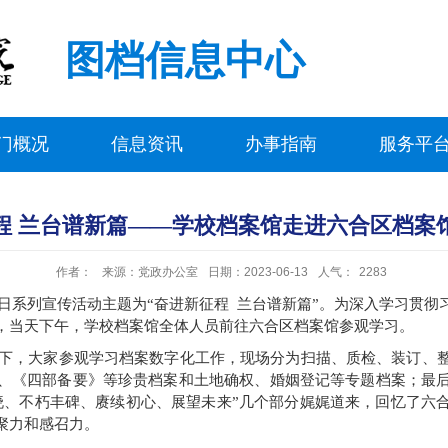
图档信息中心
门概况
信息资讯
办事指南
服务平
程 兰台谱新篇——学校档案馆走进六合区档案
作者：
来源：党政办公室
日期：2023-06-13
人气：
2283
案日系列宣传活动主题为“奋进新征程 兰台谱新篇”。为深入学习贯
，当天下午，学校档案馆全体人员前往六合区档案馆参观学习。
下，大家参观学习档案数字化工作，现场分为扫描、质检、装订、
、《四部备要》等珍贵档案和土地确权、婚姻登记等专题档案；最
晓、不朽丰碑、赓续初心、展望未来”几个部分娓娓道来，回忆了
六
聚力和感召力
。